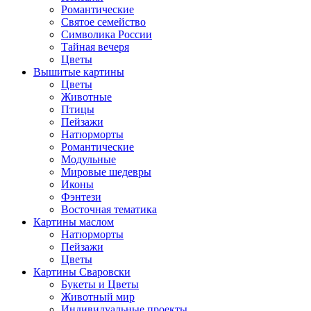
Романтические
Святое семейство
Символика России
Тайная вечеря
Цветы
Вышитые картины
Цветы
Животные
Птицы
Пейзажи
Натюрморты
Романтические
Модульные
Мировые шедевры
Иконы
Фэнтези
Восточная тематика
Картины маслом
Натюрморты
Пейзажи
Цветы
Картины Сваровски
Букеты и Цветы
Животный мир
Индивидуальные проекты