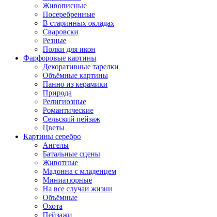
Живописные
Посеребренные
В старинных окладах
Сваровски
Резные
Полки для икон
Фарфоровые картины
Декоративные тарелки
Объёмные картины
Панно из керамики
Природа
Религиозные
Романтические
Сельский пейзаж
Цветы
Картины серебро
Ангелы
Батальные сцены
Животные
Мадонна с младенцем
Миниатюрные
На все случаи жизни
Объёмные
Охота
Пейзажи