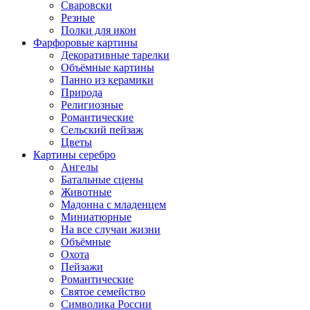
Сваровски
Резные
Полки для икон
Фарфоровые картины
Декоративные тарелки
Объёмные картины
Панно из керамики
Природа
Религиозные
Романтические
Сельский пейзаж
Цветы
Картины серебро
Ангелы
Батальные сцены
Животные
Мадонна с младенцем
Миниатюрные
На все случаи жизни
Объёмные
Охота
Пейзажи
Романтические
Святое семейство
Символика России