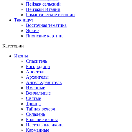
Пейзаж сельский
Пейзажи Италии
Романтические истории
Так ищут
Восточная тематика
Яркие
Японские картины
Категории
Иконы
Спаситель
Богородица
Апостолы
Архангелы
Ангел Хранитель
Именные
Венчальные
Святые
Троица
Тайная вечеря
Складень
Большие иконы
Настольные иконы
Карманные