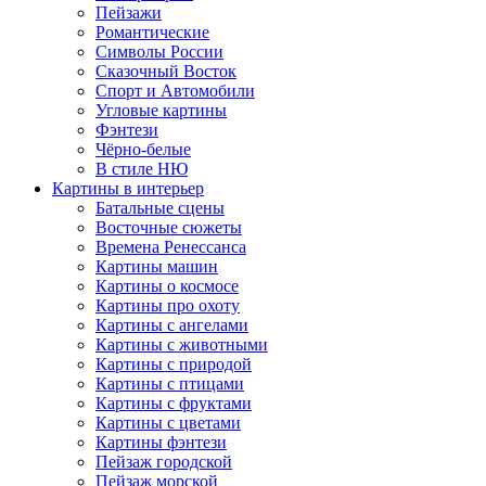
Пейзажи
Романтические
Символы России
Сказочный Восток
Спорт и Автомобили
Угловые картины
Фэнтези
Чёрно-белые
В стиле НЮ
Картины в интерьер
Батальные сцены
Восточные сюжеты
Времена Ренессанса
Картины машин
Картины о космосе
Картины про охоту
Картины с ангелами
Картины с животными
Картины с природой
Картины с птицами
Картины с фруктами
Картины с цветами
Картины фэнтези
Пейзаж городской
Пейзаж морской