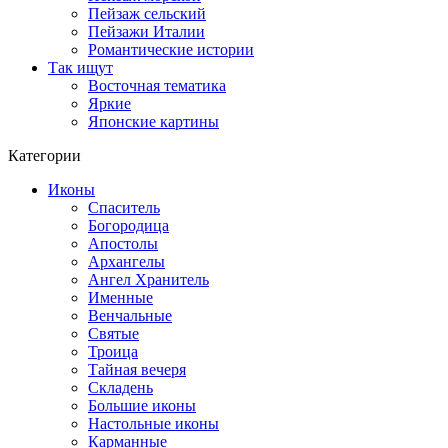
Пейзаж сельский
Пейзажи Италии
Романтические истории
Так ищут
Восточная тематика
Яркие
Японские картины
Категории
Иконы
Спаситель
Богородица
Апостолы
Архангелы
Ангел Хранитель
Именные
Венчальные
Святые
Троица
Тайная вечеря
Складень
Большие иконы
Настольные иконы
Карманные