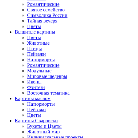
Романтические
Святое семейство
Символика России
Тайная вечеря
Цветы
Вышитые картины
Цветы
Животные
Птицы
Пейзажи
Натюрморты
Романтические
Модульные
Мировые шедевры
Иконы
Фэнтези
Восточная тематика
Картины маслом
Натюрморты
Пейзажи
Цветы
Картины Сваровски
Букеты и Цветы
Животный мир
Индивидуальные проекты