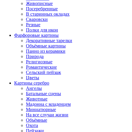
Живописные
Посеребренные
В старинных окладах
Сваровски
Резные
Полки для икон
Фарфоровые картины
Декоративные тарелки
Объёмные картины
Панно из керамики
Природа
Религиозные
Романтические
Сельский пейзаж
Цветы
Картины серебро
Ангелы
Батальные сцены
Животные
Мадонна с младенцем
Миниатюрные
На все случаи жизни
Объёмные
Охота
Пейзажи