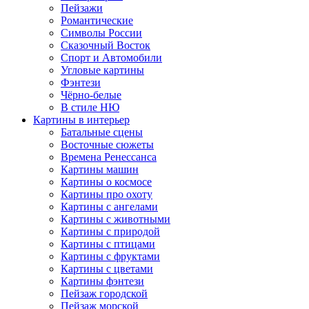
Пейзажи
Романтические
Символы России
Сказочный Восток
Спорт и Автомобили
Угловые картины
Фэнтези
Чёрно-белые
В стиле НЮ
Картины в интерьер
Батальные сцены
Восточные сюжеты
Времена Ренессанса
Картины машин
Картины о космосе
Картины про охоту
Картины с ангелами
Картины с животными
Картины с природой
Картины с птицами
Картины с фруктами
Картины с цветами
Картины фэнтези
Пейзаж городской
Пейзаж морской