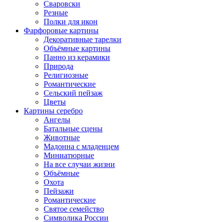
Сваровски
Резные
Полки для икон
Фарфоровые картины
Декоративные тарелки
Объёмные картины
Панно из керамики
Природа
Религиозные
Романтические
Сельский пейзаж
Цветы
Картины серебро
Ангелы
Батальные сцены
Животные
Мадонна с младенцем
Миниатюрные
На все случаи жизни
Объёмные
Охота
Пейзажи
Романтические
Святое семейство
Символика России