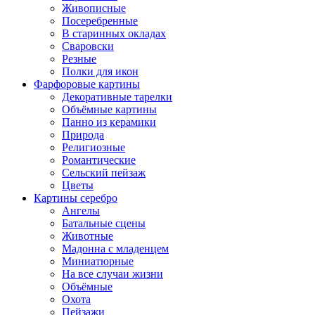
Живописные
Посеребренные
В старинных окладах
Сваровски
Резные
Полки для икон
Фарфоровые картины
Декоративные тарелки
Объёмные картины
Панно из керамики
Природа
Религиозные
Романтические
Сельский пейзаж
Цветы
Картины серебро
Ангелы
Батальные сцены
Животные
Мадонна с младенцем
Миниатюрные
На все случаи жизни
Объёмные
Охота
Пейзажи