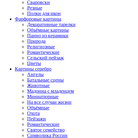
Сваровски
Резные
Полки для икон
Фарфоровые картины
Декоративные тарелки
Объёмные картины
Панно из керамики
Природа
Религиозные
Романтические
Сельский пейзаж
Цветы
Картины серебро
Ангелы
Батальные сцены
Животные
Мадонна с младенцем
Миниатюрные
На все случаи жизни
Объёмные
Охота
Пейзажи
Романтические
Святое семейство
Символика России