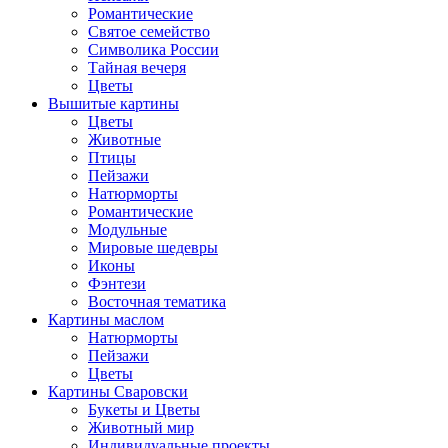
Романтические
Святое семейство
Символика России
Тайная вечеря
Цветы
Вышитые картины
Цветы
Животные
Птицы
Пейзажи
Натюрморты
Романтические
Модульные
Мировые шедевры
Иконы
Фэнтези
Восточная тематика
Картины маслом
Натюрморты
Пейзажи
Цветы
Картины Сваровски
Букеты и Цветы
Животный мир
Индивидуальные проекты