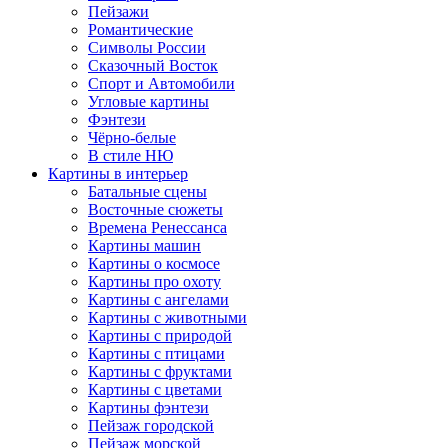
Пейзажи
Романтические
Символы России
Сказочный Восток
Спорт и Автомобили
Угловые картины
Фэнтези
Чёрно-белые
В стиле НЮ
Картины в интерьер
Батальные сцены
Восточные сюжеты
Времена Ренессанса
Картины машин
Картины о космосе
Картины про охоту
Картины с ангелами
Картины с животными
Картины с природой
Картины с птицами
Картины с фруктами
Картины с цветами
Картины фэнтези
Пейзаж городской
Пейзаж морской