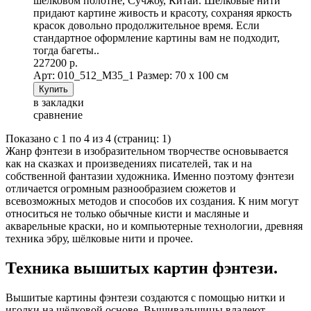
шёлковом полотне, Сучжоу, Китай. Шелковые нити
придают картине живость и красоту, сохраняя яркость
красок довольно продолжительное время. Если
стандартное оформление картины вам не подходит,
тогда багеты..
227200 р.
Арт: 010_512_M35_1
Размер: 70 х 100 см
в закладки
сравнение
Показано с 1 по 4 из 4 (страниц: 1)
Жанр фэнтези в изобразительном творчестве основывается
как на сказках и произведениях писателей, так и на
собственной фантазии художника. Именно поэтому фэнтези
отличается огромным разнообразием сюжетов и
всевозможных методов и способов их создания. К ним могут
относиться не только обычные кисти и масляные и
акварельные краски, но и компьютерные технологии, древняя
техника эбру, шёлковые нити и прочее.
Техника вышитых картин фэнтези.
Вышитые картины фэнтези создаются с помощью нитки и
иголки на шёлковой основе. Вышивальщицы владеют