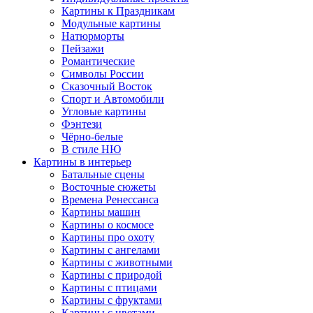
Картины к Праздникам
Модульные картины
Натюрморты
Пейзажи
Романтические
Символы России
Сказочный Восток
Спорт и Автомобили
Угловые картины
Фэнтези
Чёрно-белые
В стиле НЮ
Картины в интерьер
Батальные сцены
Восточные сюжеты
Времена Ренессанса
Картины машин
Картины о космосе
Картины про охоту
Картины с ангелами
Картины с животными
Картины с природой
Картины с птицами
Картины с фруктами
Картины с цветами