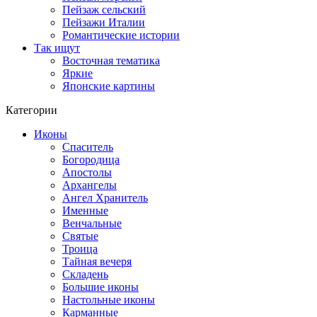
Пейзаж сельский
Пейзажи Италии
Романтические истории
Так ищут
Восточная тематика
Яркие
Японские картины
Категории
Иконы
Спаситель
Богородица
Апостолы
Архангелы
Ангел Хранитель
Именные
Венчальные
Святые
Троица
Тайная вечеря
Складень
Большие иконы
Настольные иконы
Карманные