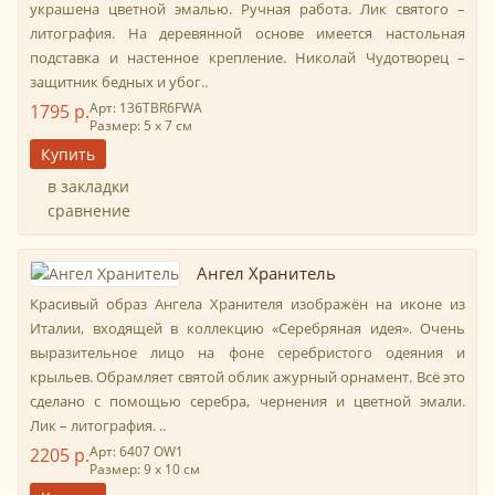
украшена цветной эмалью. Ручная работа. Лик святого –
литография. На деревянной основе имеется настольная
подставка и настенное крепление. Николай Чудотворец –
защитник бедных и убог..
Арт: 136TBR6FWА
1795 р.
Размер: 5 х 7 см
в закладки
сравнение
Ангел Хранитель
Красивый образ Ангела Хранителя изображён на иконе из
Италии, входящей в коллекцию «Серебряная идея». Очень
выразительное лицо на фоне серебристого одеяния и
крыльев. Обрамляет святой облик ажурный орнамент. Всё это
сделано с помощью серебра, чернения и цветной эмали.
Лик – литография. ..
Арт: 6407 OW1
2205 р.
Размер: 9 х 10 см