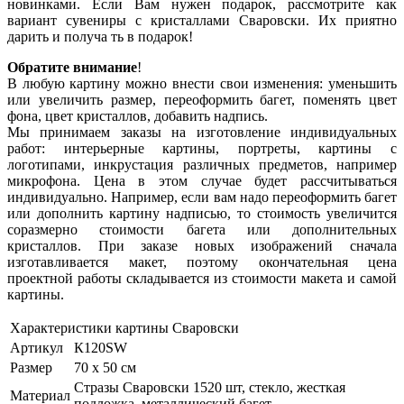
новинками. Если Вам нужен подарок, рассмотрите как
вариант сувениры с кристаллами Сваровски. Их приятно
дарить и получа ть в подарок!
Обратите внимание
!
В любую картину можно внести свои изменения: уменьшить
или увеличить размер, переоформить багет, поменять цвет
фона, цвет кристаллов, добавить надпись.
Мы принимаем заказы на изготовление индивидуальных
работ: интерьерные картины, портреты, картины с
логотипами, инкрустация различных предметов, например
микрофона. Цена в этом случае будет рассчитываться
индивидуально. Например, если вам надо переоформить багет
или дополнить картину надписью, то стоимость увеличится
соразмерно стоимости багета или дополнительных
кристаллов. При заказе новых изображений сначала
изготавливается макет, поэтому окончательная цена
проектной работы складывается из стоимости макета и самой
картины.
Характеристики картины Сваровски
Артикул
К120SW
Размер
70 х 50 см
Стразы Сваровски 1520 шт, стекло, жесткая
Материал
подложка, металлический багет.