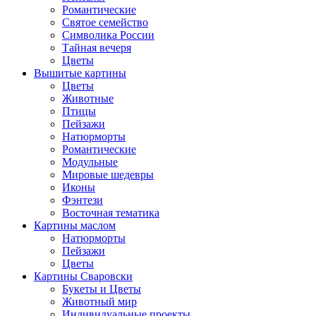
Романтические
Святое семейство
Символика России
Тайная вечеря
Цветы
Вышитые картины
Цветы
Животные
Птицы
Пейзажи
Натюрморты
Романтические
Модульные
Мировые шедевры
Иконы
Фэнтези
Восточная тематика
Картины маслом
Натюрморты
Пейзажи
Цветы
Картины Сваровски
Букеты и Цветы
Животный мир
Индивидуальные проекты