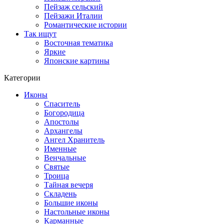
Пейзаж сельский
Пейзажи Италии
Романтические истории
Так ищут
Восточная тематика
Яркие
Японские картины
Категории
Иконы
Спаситель
Богородица
Апостолы
Архангелы
Ангел Хранитель
Именные
Венчальные
Святые
Троица
Тайная вечеря
Складень
Большие иконы
Настольные иконы
Карманные