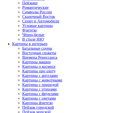
Пейзажи
Романтические
Символы России
Сказочный Восток
Спорт и Автомобили
Угловые картины
Фэнтези
Чёрно-белые
В стиле НЮ
Картины в интерьер
Батальные сцены
Восточные сюжеты
Времена Ренессанса
Картины машин
Картины о космосе
Картины про охоту
Картины с ангелами
Картины с животными
Картины с природой
Картины с птицами
Картины с фруктами
Картины с цветами
Картины фэнтези
Пейзаж городской
Пейзаж морской