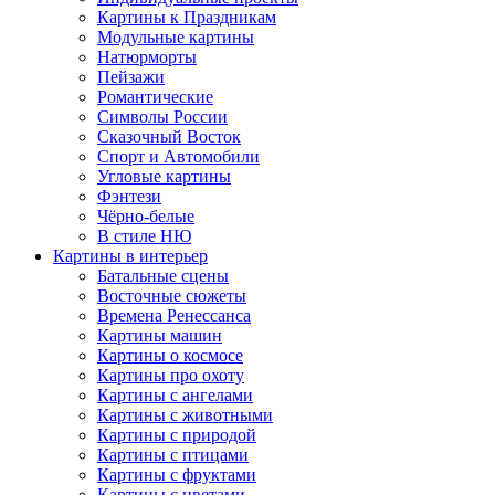
Картины к Праздникам
Модульные картины
Натюрморты
Пейзажи
Романтические
Символы России
Сказочный Восток
Спорт и Автомобили
Угловые картины
Фэнтези
Чёрно-белые
В стиле НЮ
Картины в интерьер
Батальные сцены
Восточные сюжеты
Времена Ренессанса
Картины машин
Картины о космосе
Картины про охоту
Картины с ангелами
Картины с животными
Картины с природой
Картины с птицами
Картины с фруктами
Картины с цветами