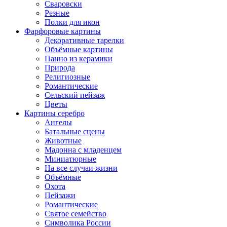
Сваровски
Резные
Полки для икон
Фарфоровые картины
Декоративные тарелки
Объёмные картины
Панно из керамики
Природа
Религиозные
Романтические
Сельский пейзаж
Цветы
Картины серебро
Ангелы
Батальные сцены
Животные
Мадонна с младенцем
Миниатюрные
На все случаи жизни
Объёмные
Охота
Пейзажи
Романтические
Святое семейство
Символика России