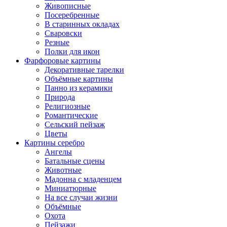
Живописные
Посеребренные
В старинных окладах
Сваровски
Резные
Полки для икон
Фарфоровые картины
Декоративные тарелки
Объёмные картины
Панно из керамики
Природа
Религиозные
Романтические
Сельский пейзаж
Цветы
Картины серебро
Ангелы
Батальные сцены
Животные
Мадонна с младенцем
Миниатюрные
На все случаи жизни
Объёмные
Охота
Пейзажи