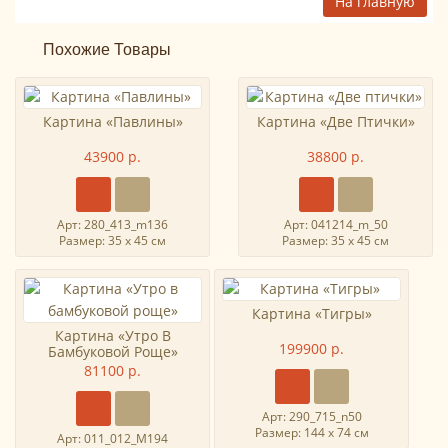
На главную
Похожие Товары
Картина «Павлины»
Картина «Две Птички»
43900 р.
38800 р.
Арт: 280_413_m136
Арт: 041214_m_50
Размер: 35 х 45 см
Размер: 35 х 45 см
Картина «Тигры»
Картина «Утро В
199900 р.
Бамбуковой Роще»
81100 р.
Арт: 290_715_n50
Размер: 144 х 74 см
Арт: 011_012_M194