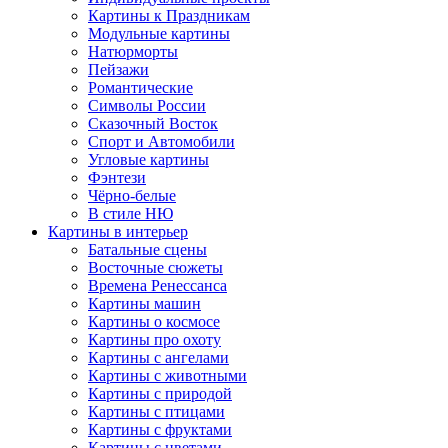
Картины к Праздникам
Модульные картины
Натюрморты
Пейзажи
Романтические
Символы России
Сказочный Восток
Спорт и Автомобили
Угловые картины
Фэнтези
Чёрно-белые
В стиле НЮ
Картины в интерьер
Батальные сцены
Восточные сюжеты
Времена Ренессанса
Картины машин
Картины о космосе
Картины про охоту
Картины с ангелами
Картины с животными
Картины с природой
Картины с птицами
Картины с фруктами
Картины с цветами