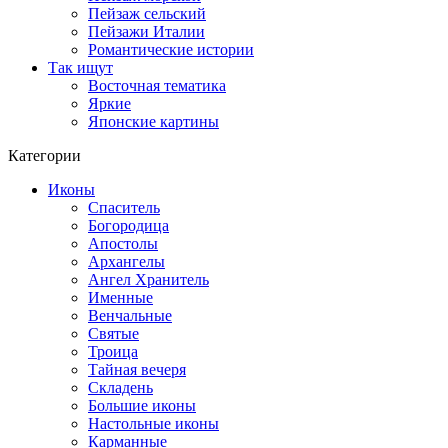
Пейзаж сельский
Пейзажи Италии
Романтические истории
Так ищут
Восточная тематика
Яркие
Японские картины
Категории
Иконы
Спаситель
Богородица
Апостолы
Архангелы
Ангел Хранитель
Именные
Венчальные
Святые
Троица
Тайная вечеря
Складень
Большие иконы
Настольные иконы
Карманные