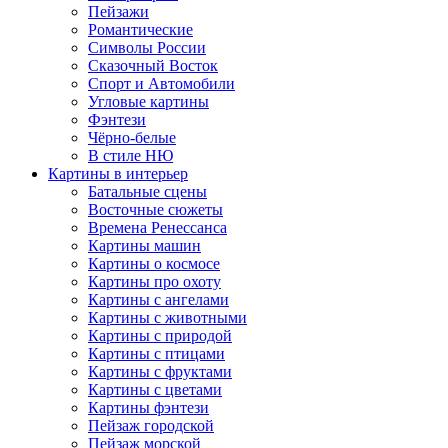
Пейзажи
Романтические
Символы России
Сказочный Восток
Спорт и Автомобили
Угловые картины
Фэнтези
Чёрно-белые
В стиле НЮ
Картины в интерьер
Батальные сцены
Восточные сюжеты
Времена Ренессанса
Картины машин
Картины о космосе
Картины про охоту
Картины с ангелами
Картины с животными
Картины с природой
Картины с птицами
Картины с фруктами
Картины с цветами
Картины фэнтези
Пейзаж городской
Пейзаж морской