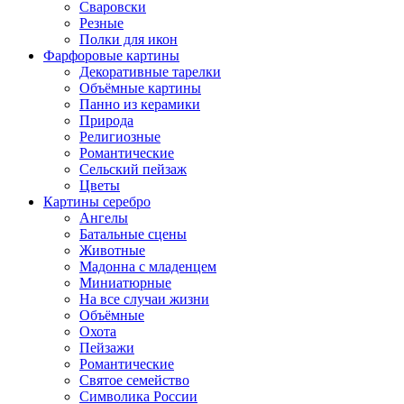
Сваровски
Резные
Полки для икон
Фарфоровые картины
Декоративные тарелки
Объёмные картины
Панно из керамики
Природа
Религиозные
Романтические
Сельский пейзаж
Цветы
Картины серебро
Ангелы
Батальные сцены
Животные
Мадонна с младенцем
Миниатюрные
На все случаи жизни
Объёмные
Охота
Пейзажи
Романтические
Святое семейство
Символика России