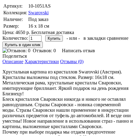
Артикул:
10-1051AS
Коллекция:
Swarovski
Наличие:
Под заказ
Размер:
16 х 18 см
Цена: 4650 р.
Бесплатная доставка
Количество:
- или -
в закладки
сравнение
Отзывов: 0
Написать отзыв
Поделиться
Описание
Характеристики
Отзывы (0)
Хрустальная картина из кристаллов Swarovski (Австрия).
Кристаллы выложены под стеклом. Размер: 16х18 см.
Металлическая рама, хрустальные кристаллы Сваровски,
имитирующие бриллиант. Яркий подарок на день рождения
Близнецу!
Блеск кристаллов Сваровски никогда и никого не оставлял
равнодушным. Стразы Сваровски - новика современной
моды. Стразы Сваровски нашли применение в инкрустации
различных предметов от туфель до автомобилей. И везде они
уместны! Новое направление в использовании страз - панно и
картины, выложенные кристаллами Сваровски.
Почему при выборе подарка мы отдаем предпочтение