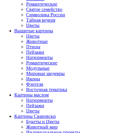
Романтические
Святое семейство
Символика России
Тайная вечеря
Цветы
Вышитые картины
Цветы
Животные
Птицы
Пейзажи
Натюрморты
Романтические
Модульные
Мировые шедевры
Иконы
Фэнтези
Восточная тематика
Картины маслом
Натюрморты
Пейзажи
Цветы
Картины Сваровски
Букеты и Цветы
Животный мир
Индивидуальные проекты