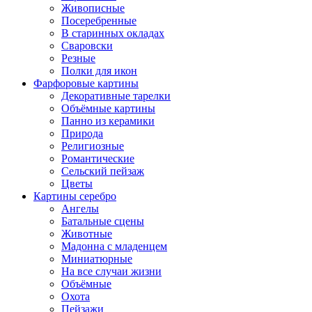
Живописные
Посеребренные
В старинных окладах
Сваровски
Резные
Полки для икон
Фарфоровые картины
Декоративные тарелки
Объёмные картины
Панно из керамики
Природа
Религиозные
Романтические
Сельский пейзаж
Цветы
Картины серебро
Ангелы
Батальные сцены
Животные
Мадонна с младенцем
Миниатюрные
На все случаи жизни
Объёмные
Охота
Пейзажи