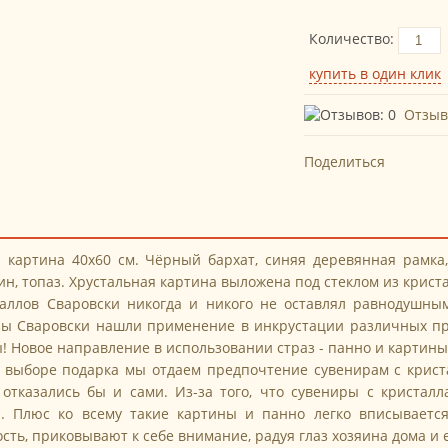
Количество:
Отзыв
Поделиться
я картина 40х60 см. Чёрный бархат, синяя деревянная рамка
ин, топаз. Хрустальная картина выложена под стеклом из криста
таллов Сваровски никогда и никого не оставлял равнодушны
зы Сваровски нашли применение в инкрустации различных пре
! Новое направление в использовании страз - панно и картин
выборе подарка мы отдаем предпочтение сувенирам с кристал
 отказались бы и сами. Из-за того, что сувениры с кристал
. Плюс ко всему такие картины и панно легко вписываетс
сть, приковывают к себе внимание, радуя глаз хозяина дома и е