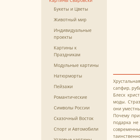
Картины Сваровски
Букеты и Цветы
Животный мир
Индивидуальные
проекты
Картины к
Праздникам
Модульные картины
Натюрморты
Хрустальна
Пейзажи
сапфир, руб
Блеск крис
Романтические
моды. Стра
Символы России
они уместны
Почему при 
Сказочный Восток
подарка не
Спорт и Автомобили
современны
таинственно
Угловые картины