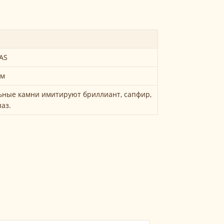
AS
см
льные камни имитируют бриллиант, сапфир,
паз.