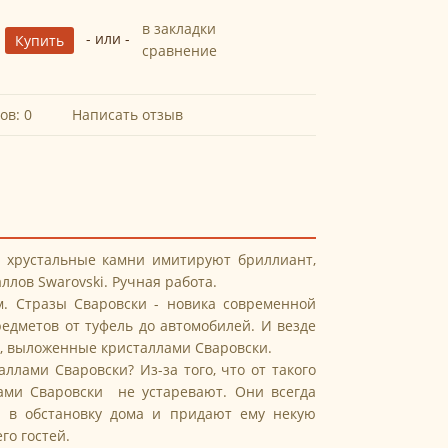
в закладки
- или -
сравнение
ов: 0
Написать отзыв
, хрустальные камни имитируют бриллиант,
ллов Swarovski. Ручная работа.
м. Стразы Сваровски - новика современной
дметов от туфель до автомобилей. И везде
ы, выложенные кристаллами Сваровски.
лами Сваровски? Из-за того, что от такого
лами Сваровски не устаревают. Они всегда
я в обстановку дома и придают ему некую
го гостей.