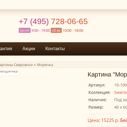
+7 (495)
728-06-65
пн-пт
9:00 - 19:00
сб-вс
10:00 - 18:00
антия
Акции
Контакты
»
артины Сваровски
Морячка
Картина "Мор
Артикул:
10-10
Коллекция:
Swarov
Наличие:
Под за
Размер:
40 х 6
Цена: 15225 р.
Бе