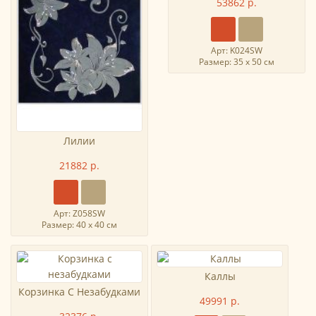
53862 р.
Арт: K024SW
Размер: 35 х 50 см
Лилии
21882 р.
Арт: Z058SW
Размер: 40 х 40 см
Каллы
Корзинка С Незабудками
49991 р.