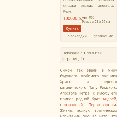
складки одежды апостола.
Резн..
Арт: 865
100000 р.
Размер: 21 х 29 см
в закладки
сравнение
Показано с 1 по 8 из 8
(страниц: 1)
Симон, так звали в миру
будущего любимого ученика
Христа и первого
католического Папу Римского,
Апостола Петра. К Иисусу его
привел родной брат
Андрей,
прозванный Первозванным
.
Жизнь, полную трагических
испытаний прошел Петр. Это