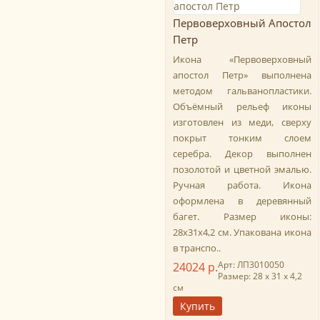
Первоверховный Апостол
Петр
Икона «Первоверховный
апостол Петр» выполнена
методом гальванопластики.
Объёмный рельеф иконы
изготовлен из меди, сверху
покрыт тонким слоем
серебра. Декор выполнен
позолотой и цветной эмалью.
Ручная работа. Икона
оформлена в деревянный
багет. Размер иконы:
28х31х4,2 см. Упакована икона
в транспо..
Арт: ЛП3010050
24024 р.
Размер: 28 х 31 х 4,2
см