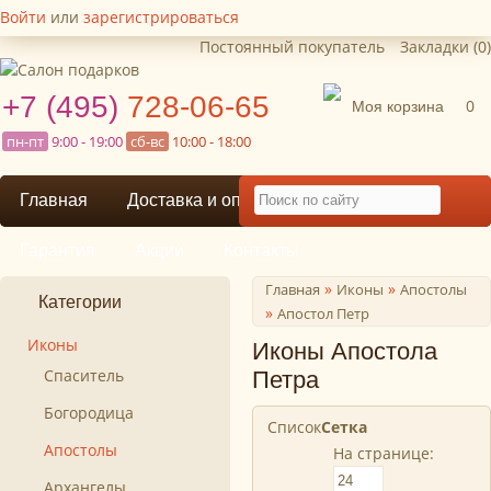
Войти
или
зарегистрироваться
Постоянный покупатель
Закладки (0)
+7 (495)
728-06-65
Моя корзина
0
пн-пт
9:00 - 19:00
сб-вс
10:00 - 18:00
Главная
Доставка и оплата
Гарантия
Акции
Контакты
»
»
Главная
Иконы
Апостолы
Категории
»
Апостол Петр
Иконы
Иконы Апостола
Спаситель
Петра
Богородица
Список
Сетка
Апостолы
На странице:
Архангелы