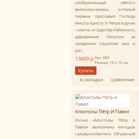
изображающая святого
великомученика, который
первым прославил Господа
Иисуса Христа. У Петра в руках
- ключи от Царства Небесного,
дарованные Иисусом за
преданное служение ему и
рас..
Арт: 065
13600 р.
Размер: 10 х 15 см
в закладки
сравнение
Апостолы Пётр И Павел
Икона «Апостолы Пётр и
Павел» выполнена методом
гальванопластики. Объёмный