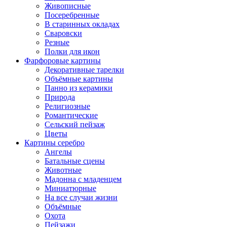
Живописные
Посеребренные
В старинных окладах
Сваровски
Резные
Полки для икон
Фарфоровые картины
Декоративные тарелки
Объёмные картины
Панно из керамики
Природа
Религиозные
Романтические
Сельский пейзаж
Цветы
Картины серебро
Ангелы
Батальные сцены
Животные
Мадонна с младенцем
Миниатюрные
На все случаи жизни
Объёмные
Охота
Пейзажи