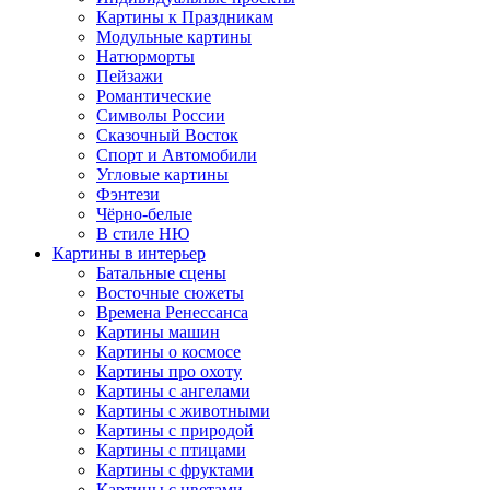
Картины к Праздникам
Модульные картины
Натюрморты
Пейзажи
Романтические
Символы России
Сказочный Восток
Спорт и Автомобили
Угловые картины
Фэнтези
Чёрно-белые
В стиле НЮ
Картины в интерьер
Батальные сцены
Восточные сюжеты
Времена Ренессанса
Картины машин
Картины о космосе
Картины про охоту
Картины с ангелами
Картины с животными
Картины с природой
Картины с птицами
Картины с фруктами
Картины с цветами