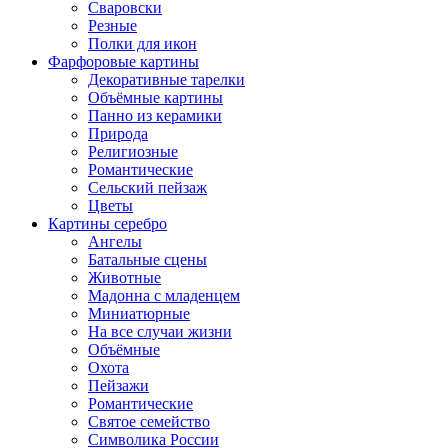
Сваровски
Резные
Полки для икон
Фарфоровые картины
Декоративные тарелки
Объёмные картины
Панно из керамики
Природа
Религиозные
Романтические
Сельский пейзаж
Цветы
Картины серебро
Ангелы
Батальные сцены
Животные
Мадонна с младенцем
Миниатюрные
На все случаи жизни
Объёмные
Охота
Пейзажи
Романтические
Святое семейство
Символика России