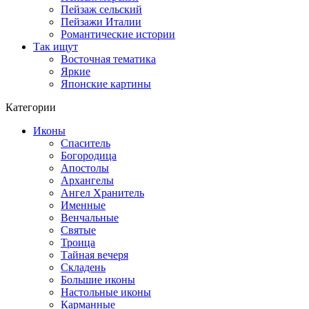
Пейзаж сельский
Пейзажи Италии
Романтические истории
Так ищут
Восточная тематика
Яркие
Японские картины
Категории
Иконы
Спаситель
Богородица
Апостолы
Архангелы
Ангел Хранитель
Именные
Венчальные
Святые
Троица
Тайная вечеря
Складень
Большие иконы
Настольные иконы
Карманные