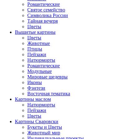
Романтические
Святое семейство
Символика России
Тайная вечеря
Цветы
Вышитые картины
Цветы
Животные
Птицы
Пейзажи
Натюрморты
Романтические
Модульные
Мировые шедевры
Иконы
Фэнтези
Восточная тематика
Картины маслом
Натюрморты
Пейзажи
Цветы
Картины Сваровски
Букеты и Цветы
Животный мир
Индивидуальные проекты