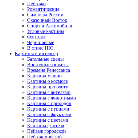
Пейзажи
Романтические
Символы России
Сказочный Восток
Спорт и Автомобили
Угловые картины
Фэнтези
Чёрно-белые
В стиле НЮ
Картины в интерьер
Батальные сцены
Восточные сюжеты
Времена Ренессанса
Картины машин
Картины о космосе
Картины про охоту
Картины с ангелами
Картины с животными
Картины с природой
Картины с птицами
Картины с фруктами
Картины с цветами
Картины фэнтези
Пейзаж городской
Пейзаж морской