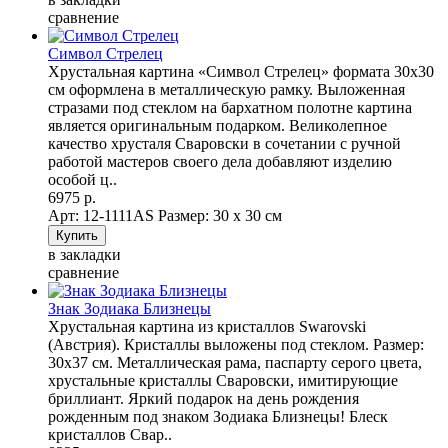
сравнение
Символ Стрелец
Хрустальная картина «Символ Стрелец» формата 30х30
см оформлена в металлическую рамку. Выложенная
стразами под стеклом на бархатном полотне картина
является оригинальным подарком. Великолепное
качество хрусталя Сваровски в сочетании с ручной
работой мастеров своего дела добавляют изделию
особой ц..
6975 р.
Арт: 12-1111AS
Размер: 30 х 30 см
в закладки
сравнение
Знак Зодиака Близнецы
Хрустальная картина из кристаллов Swarovski
(Австрия). Кристаллы выложены под стеклом. Размер:
30х37 см. Металлическая рама, паспарту серого цвета,
хрустальные кристаллы Сваровски, имитирующие
бриллиант. Яркий подарок на день рождения
рожденным под знаком Зодиака Близнецы! Блеск
кристаллов Свар..