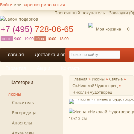
Войти
или
зарегистрироваться
Постоянный покупатель
Закладки (0)
+7 (495)
728-06-65
Моя корзина
0
пн-пт
9:00 - 19:00
сб-вс
10:00 - 18:00
Главная
Доставка и оплата
Гарантия
Акции
Контакты
»
»
»
Главная
Иконы
Святые
Категории
»
Св.Николай Чудотворец
Николай Чудотворец
Иконы
Спаситель
Богородица
Апостолы
Архангелы