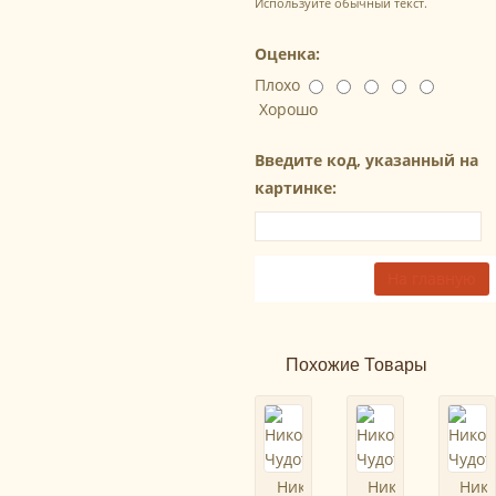
Используйте обычный текст.
Оценка:
Плохо
Хорошо
Введите код, указанный на
картинке:
На главную
Похожие Товары
Николай
Николай
Ник